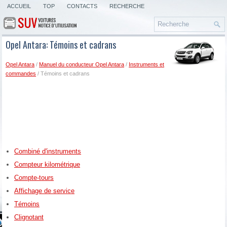
ACCUEIL
TOP
CONTACTS
RECHERCHE
Opel Antara: Témoins et cadrans
Opel Antara
/
Manuel du conducteur Opel Antara
/
Instruments et
commandes
/ Témoins et cadrans
Combiné d'instruments
Compteur kilométrique
Compte-tours
Affichage de service
Témoins
Clignotant