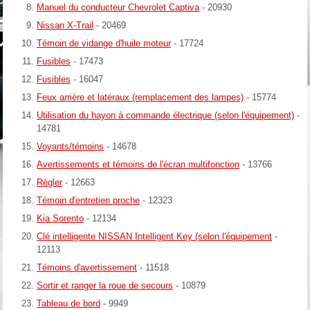
Manuel du conducteur Chevrolet Captiva
- 20930
Nissan X-Trail
- 20469
Témoin de vidange d'huile moteur
- 17724
Fusibles
- 17473
Fusibles
- 16047
Feux arrière et latéraux (remplacement des lampes)
- 15774
Utilisation du hayon à commande électrique (selon l'équipement)
-
14781
Voyants/témoins
- 14678
Avertissements et témoins de l'écran multifonction
- 13766
Régler
- 12663
Témoin d'entretien proche
- 12323
Kia Sorento
- 12134
Clé intelligente NISSAN Intelligent Key (selon l'équipement
-
12113
Témoins d'avertissement
- 11518
Sortir et ranger la roue de secours
- 10879
Tableau de bord
- 9949