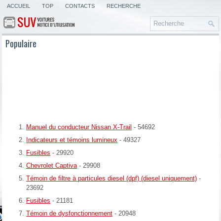
ACCUEIL
TOP
CONTACTS
RECHERCHE
Populaire
Manuel du conducteur Nissan X-Trail
- 54692
Indicateurs et témoins lumineux
- 49327
Fusibles
- 29920
Chevrolet Captiva
- 29908
Témoin de filtre à particules diesel (dpf) (diesel uniquement)
-
23692
Fusibles
- 21181
Témoin de dysfonctionnement
- 20948