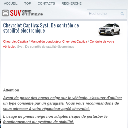
ACCUEIL
TOP
CONTACTS
RECHERCHE
Chevrolet Captiva: Syst. De contrôle de
stabilité électronique
Chevrolet Captiva
/
Manuel du conducteur Chevrolet Captiva
/
Conduite de votre
véhicule
/ Syst. De contrôle de stabilité électronique
Attention
Avant de poser des pneus neige sur le véhicule, s'assurer d'utiliser
un type conseillé par un garagiste. Nous vous recommandons de
vous adresser à votre réparateur agréé chevrolet.
L'usage de pneus neige non adaptés risque de perturber le
fonctionnement du système de stabilité.