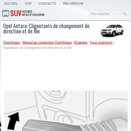
ACCUEIL
TOP
CONTACTS
RECHERCHE
Opel Antara: Clignotants de changement de
direction et de file
Opel Antara
/
Manuel du conducteur Opel Antara
/
Éclairage
/
Feux extérieurs
/
Clignotants de changement de direction et de file