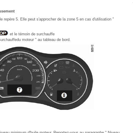
issement
le repère 5. Elle peut s'approcher de la zone 5 en cas d'utilisation "
et le témoin de surchauffe
rchauffedu moteur " au tableau de bord.
e niveau minimum d'huile moteur. Reportez-vous au paragraphe " Niveau