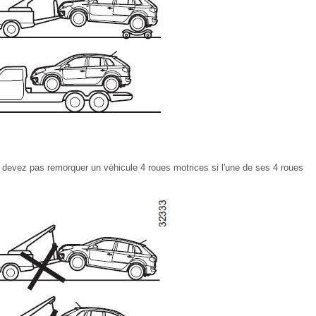
e devez pas remorquer un véhicule 4 roues motrices si l'une de ses 4 roues