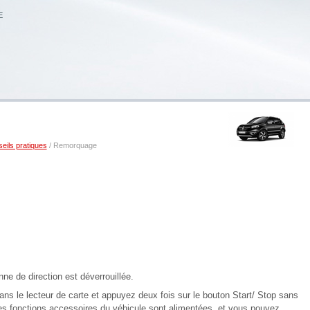
E
eils pratiques
/ Remorquage
nne de direction est déverrouillée.
ns le lecteur de carte et appuyez deux fois sur le bouton Start/ Stop sans
 les fonctions accessoires du véhicule sont alimentées, et vous pouvez