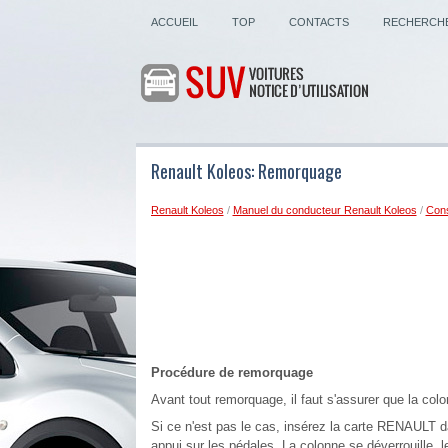
ACCUEIL
TOP
CONTACTS
RECHERCH
Renault Koleos: Remorquage
Renault Koleos
/
Manuel du conducteur Renault Koleos
/
Cons
Procédure de remorquage
Avant tout remorquage, il faut s'assurer que la colo
Si ce n'est pas le cas, insérez la carte RENAULT da
appui sur les pédales. La colonne se déverrouille,