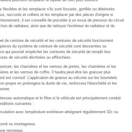
es flexibles et les remplacer s'ils sont fissurés, gonflés ou détériorés.
yaux, raccords et colliers et les remplacer par des pièces d'origine si
ionnement, il est conseillé de procéder à un essai de pression du circuit
hon de radiateur, ainsi que de nettoyer l'extérieur du radiateur et du
pel de ceinture de sécurité et les ceintures de sécurité fonctionnent
s pièces du système de ceinture de sécurité sont desserrées ou
 qui pourrait empêcher les ceintures de sécurité de remplir leur
ures de sécurité déchirées ou effilochées.
e serrure, les charnières et les verrous de portes, les charnières et les
ères et les verrous de coffre. Il faudra peut-être les graisser plus
t est corrosif. L'application de graisse au silicone sur les bourrelets
ffon propre en prolongera la durée de vie, renforcera l'étanchéité et les
uiner.
tesses automatique et le filtre si le véhicule est principalement conduit
nditions suivantes :
circulation avec température extérieure atteignant régulièrement 32c ou
llonné ou montagneux.
'une remorque.