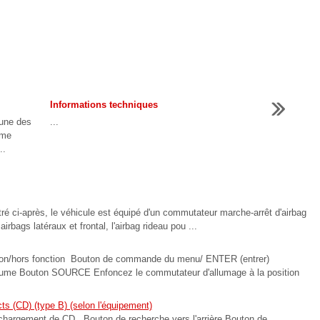
Informations techniques
 une des
...
mme
..
tré ci-après, le véhicule est équipé d'un commutateur marche-arrêt d'airbag
irbags latéraux et frontal, l'airbag rideau pou ...
tion/hors fonction Bouton de commande du menu/ ENTER (entrer)
me Bouton SOURCE Enfoncez le commutateur d'allumage à la position
 (CD) (type B) (selon l'équipement)
hargement de CD Bouton de recherche vers l'arrière Bouton de