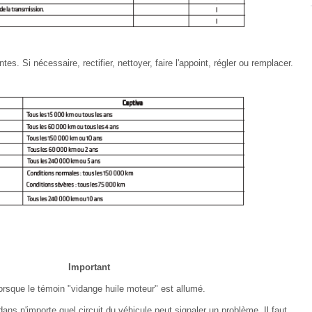
s. Si nécessaire, rectifier, nettoyer, faire l'appoint, régler ou remplacer.
Important
rsque le témoin "vidange huile moteur" est allumé.
 dans n'importe quel circuit du véhicule peut signaler un problème. Il faut