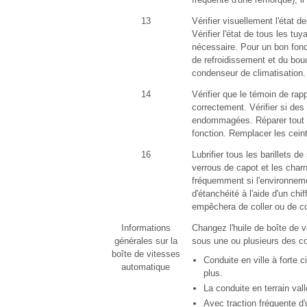
13
Vérifier visuellement l'état d
Vérifier l'état de tous les tu
nécessaire. Pour un bon fonct
de refroidissement et du bouc
condenseur de climatisation.
14
Vérifier que le témoin de rap
correctement. Vérifier si de
endommagées. Réparer tout ce
fonction. Remplacer les ceint
16
Lubrifier tous les barillets d
verrous de capot et les charni
fréquemment si l'environnemen
d'étanchéité à l'aide d'un chi
empêchera de coller ou de co
Informations
Changez l'huile de boîte de vi
générales sur la
sous une ou plusieurs des co
boîte de vitesses
Conduite en ville à forte 
automatique
plus.
La conduite en terrain va
Avec traction fréquente d