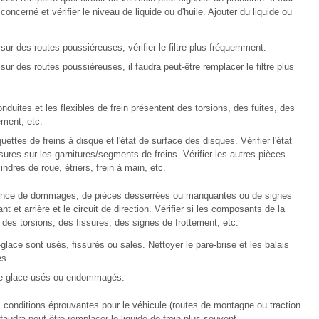
 concerné et vérifier le niveau de liquide ou d'huile. Ajouter du liquide ou
sur des routes poussiéreuses, vérifier le filtre plus fréquemment.
sur des routes poussiéreuses, il faudra peut-être remplacer le filtre plus
onduites et les flexibles de frein présentent des torsions, des fuites, des
ement, etc.
quettes de freins à disque et l'état de surface des disques. Vérifier l'état
sures sur les garnitures/segments de freins. Vérifier les autres pièces
ndres de roue, étriers, frein à main, etc.
ésence de dommages, de pièces desserrées ou manquantes ou de signes
t et arrière et le circuit de direction. Vérifier si les composants de la
 des torsions, des fissures, des signes de frottement, etc.
e-glace sont usés, fissurés ou sales. Nettoyer le pare-brise et les balais
es.
ie-glace usés ou endommagés.
conditions éprouvantes pour le véhicule (routes de montagne ou traction
 faudra peut-être remplacer le liquide de frein plus souvent