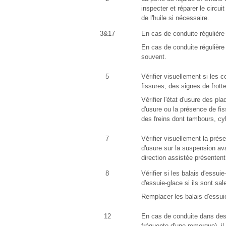
inspecter et réparer le circuit
de l'huile si nécessaire.
3&17
En cas de conduite régulière 
En cas de conduite régulière 
souvent.
5
Vérifier visuellement si les c
fissures, des signes de frott
Vérifier l'état d'usure des pla
d'usure ou la présence de fis
des freins dont tambours, cyli
7
Vérifier visuellement la pr
d'usure sur la suspension avan
direction assistée présentent
8
Vérifier si les balais d'essui
d'essuie-glace si ils sont sal
Remplacer les balais d'essu
12
En cas de conduite dans des 
fréquente d'une remorque), il