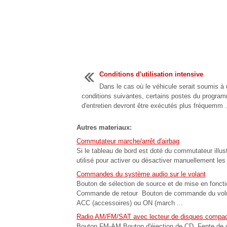
Conditions d'utilisation intensive
Dans le cas où le véhicule serait soumis à
conditions suivantes, certains postes du progra
d'entretien devront être exécutés plus fréquemm .
Autres materiaux:
Commutateur marche/arrêt d'airbag
Si le tableau de bord est doté du commutateur illus
utilisé pour activer ou désactiver manuellement les a
Commandes du système audio sur le volant
Bouton de sélection de source et de mise en fonc
Commande de retour Bouton de commande du volu
ACC (accessoires) ou ON (march ...
Radio AM/FM/SAT avec lecteur de disques compacts
Bouton FM-AM Bouton d'éjection de CD Fente de c