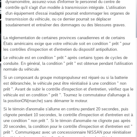
dynamomètre, assurez-vous d'informer le personnel du centre de
contrôle qu'il s'agit d'un modèle à transmission intégrale. L'utilisation
d'un équipement d'essai inadapté pourrait endommager les organes de
transmission du véhicule, ou ce dernier pourrait se déplacer
soudainement et entraîner des dommages ou des blessures graves.
La réglementation de certaines provinces canadiennes et de certains
États américains exige que votre véhicule soit en condition " prêt " pour
les contrôles d'inspection et d'entretien du dispositif antipollution.
Le véhicule est en condition " prêt " après certains types de cycles de
conduite. En général, la condition " prêt " est obtenue pendant l'utilisation
normale du véhicule.
Si un composant du groupe motopropulseur est réparé ou si la batterie
est débranchée, le véhicule peut être réinitialisé à une condition " non
prêt ". Avant de subir le contrôle d'inspection et d'entretien, vérifiez que le
véhicule est en condition " prêt ". Tournez le commutateur d'allumage à
la positionON(marche) sans démarrer le moteur.
Si le témoin d'anomalie s'allume en continu pendant 20 secondes, puis
clignote pendant 10 secondes, le contrôle d'inspection et d'entretien est à
une condition " non prêt ". Si le témoin d'anomalie ne clignote pas après
20 secondes, la condition pour le contrôle d'inspection et d'entretien est "
prêt ". Communiquez avec un concessionnaire NISSAN pour réinitialiser