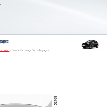
E
agages
e confort
/ Points d'arrimage/filet à bagages