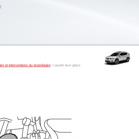
E
ien et interventions du propriétaire
/ Liquide lave-glace