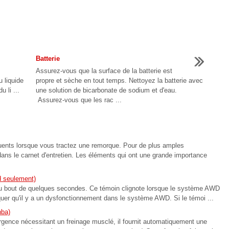
Batterie
e
Assurez-vous que la surface de la batterie est
u liquide
propre et sèche en tout temps. Nettoyez la batterie avec
 li ...
une solution de bicarbonate de sodium et d'eau.
Assurez-vous que les rac ...
quents lorsque vous tractez une remorque. Pour de plus amples
 dans le carnet d'entretien. Les éléments qui ont une grande importance
d seulement)
t au bout de quelques secondes. Ce témoin clignote lorsque le système AWD
quer qu'il y a un dysfonctionnement dans le système AWD. Si le témoi ...
hba)
rgence nécessitant un freinage musclé, il fournit automatiquement une