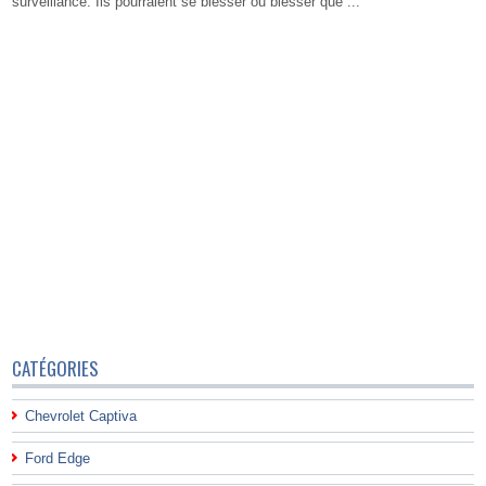
surveillance. Ils pourraient se blesser ou blesser que ...
CATÉGORIES
Chevrolet Captiva
Ford Edge