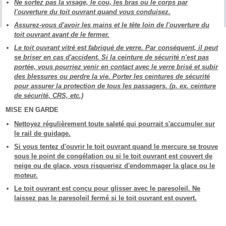
Ne sortez pas la visage, le cou, les bras ou le corps par
l'ouverture du toit ouvrant quand vous conduisez.
Assurez-vous d'avoir les mains et le tête loin de l'ouverture du
toit ouvrant avant de le fermer.
Le toit ouvrant vitré est fabriqué de verre. Par conséquent, il peut
se briser en cas d'accident. Si la ceinture de sécurité n'est pas
portée, vous pourriez venir en contact avec le verre brisé et subir
des blessures ou perdre la vie. Porter les ceintures de sécurité
pour assurer la protection de tous les passagers. (p. ex. ceinture
de sécurité, CRS, etc.)
MISE EN GARDE
Nettoyez régulièrement toute saleté qui pourrait s'accumuler sur
le rail de guidage.
Si vous tentez d'ouvrir le toit ouvrant quand le mercure se trouve
sous le point de congélation ou si le toit ouvrant est couvert de
neige ou de glace, vous risqueriez d'endommager la glace ou le
moteur.
Le toit ouvrant est conçu pour glisser avec le paresoleil. Ne
laissez pas le paresoleil fermé si le toit ouvrant est ouvert.