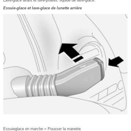
Lave-glace avant et lave-phares, liquide de lave-glace.
Essuie-glace et lave-glace de lunette arrière
Essuieglace en marche = Pousser la manette