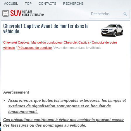
ACCUEIL
TOP
CONTACTS
RECHERCHE
Chevrolet Captiva: Avant de monter dans le
véhicule
Chevrolet Captiva
/
Manuel du conducteur Chevrolet Captiva
/
Conduite de votre
véhicule
/
Précautions de conduite
/ Avant de monter dans le véhicule
Avertissement
Assurez-vous que toutes les ampoules extérieures, les lampes et
systèmes de signalisation sont propres et en bon état de
fonctionnement.
Ces précautions contribuent à éviter des accidents pouvant causer
des blessures ou des dommages au véhicule.