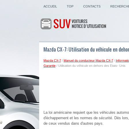
ACCUEIL
TOP
CONTACTS
RECHERCH
Mazda CX-7: Utilisation du véhicule en dehor
Mazda CX-7
/
Manuel du conducteur Mazda CX-7
/
Informati
Garantie
/ Utilisation du véhicule en dehors des Etats- Unis
La loi américaine requiert que les véhicules autom
d'échappement et les normes de sécurité. Dès lors, 
de ceux vendus dans d'autres pays.