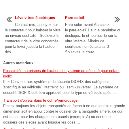
Lève-vitres électriques
Pare-soleil
Contact mis, appuyez sur
Pare-soleil avant Abaissez
le contacteur pour baisser la vitre
le pare-soleil 1 sur le parebrise ou
au niveau souhaité ; Soulevez le
déclippez-le et tournez-le sur la
contacteur de la vitre concernée
vitre latérale. Miroirs de
pour la lever jusqu'à la hauteur
courtoisie non éclairants 3
dés ...
Soulevez le couv ...
Autres materiaux:
Possibilités autorisées de fixation de système de sécurité pour enfant
isofix
IL = Convient aux systèmes de sécurité ISOFIX des catégories
'spécifique au véhicule', 'restreint' ou ' semi-universel'. Le système de
sécurité ISOFIX doit être approuvé pour le type de véhicule spéc ...
Transport d'objets dans le coffre/remorquage
Placez toujours les objets transportés de façon à ce que leur plus grande
dimension soit en appui contre le dossier de la banquette arrière, ce qui
est le cas pour les chargements usuels (exemple A) ou contre les
dossiers des sièges avant lorsque les doss ...