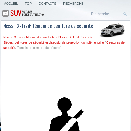
ACCUEIL
TOP
CONTACTS
RECHERCHE
Nissan X-Trail: Témoin de ceinture de sécurité
Nissan X-Trail
/
Manuel du conducteur Nissan X-Trail
/
Sécurité -
Sièges, ceintures de sécurité et dispositif de protection complémentaire
/
Ceintures de
sécurité
/ Témoin de ceinture de sécurité