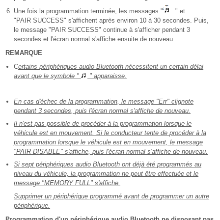
Une fois la programmation terminée, les messages "
" et
"PAIR SUCCESS" s'affichent après environ 10 à 30 secondes. Puis,
le message "PAIR SUCCESS" continue à s'afficher pendant 3
secondes et l'écran normal s'affiche ensuite de nouveau.
REMARQUE
C
ertains périphériques audio Bluetooth nécessitent un certain délai
avant que le symbole "
" apparaisse.
En cas d'échec de la programmation, le message "Err" clignote
pendant 3 secondes, puis l'écran normal s'affiche de nouveau.
Il n'est pas possible de procéder à la programmation lorsque le
véhicule est en mouvement. Si le conducteur tente de procéder à la
programmation lorsque le véhicule est en mouvement, le message
"PAIR DISABLE" s'affiche, puis l'écran normal s'affiche de nouveau.
Si sept périphériques audio Bluetooth ont déjà été programmés au
niveau du véhicule, la programmation ne peut être effectuée et le
message "MEMORY FULL" s'affiche.
Supprimer un périphérique programmé avant de programmer un autre
périphérique.
Programmation d'un périphérique audio Bluetooth ne disposant pas