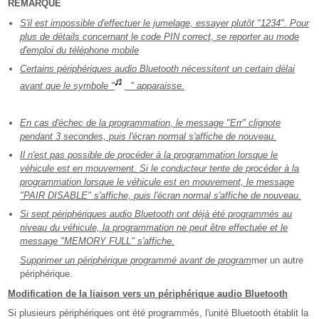
REMARQUE
S'il est impossible d'effectuer le jumelage, essayer plutôt "1234". Pour
plus de détails concernant le code PIN correct, se reporter au mode
d'emploi du téléphone mobile
Certains périphériques audio Bluetooth nécessitent un certain délai
avant que le symbole "
" apparaisse.
En cas d'échec de la programmation, le message "Err" clignote
pendant 3 secondes, puis l'écran normal s'affiche de nouveau.
Il n'est pas possible de procéder à la programmation lorsque le
véhicule est en mouvement. Si le conducteur tente de procéder à la
programmation lorsque le véhicule est en mouvement, le message
"PAIR DISABLE" s'affiche, puis l'écran normal s'affiche de nouveau.
Si sept périphériques audio Bluetooth ont déjà été programmés au
niveau du véhicule, la programmation ne peut être effectuée et le
message "MEMORY FULL" s'affiche.
Supprimer un périphérique programmé avant de program
mer un autre
périphérique.
Modification de la liaison vers un périphérique audio Bluetooth
Si plusieurs périphériques ont été programmés, l'unité Bluetooth établit la