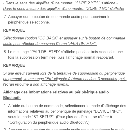
- Dans le sens des aiguilles d'une montre: "SURE ? YES" s'affiche -
Dans le sens inverse des aiguilles d'une montre: "SURE ? NO" s'affiche
Appuyer sur le bouton de commande audio pour supprimer le
périphérique sélectionné.
REMARQUE
Sélectionner l'option "GO BACK" et appuyer sur le bouton de commande
audio pour afficher de nouveau l'écran "PAIR DELETE".
Le message "PAIR DELETED" s'affiche pendant trois secondes une
fois la suppression terminée, puis l'affichage normal réapparaît.
REMARQUE
Si une erreur survient lors de la tentative de suppression du périphérique
programmé, le message "Err" clignote à l'écran pendant 3 secondes, puis
l'écran retourne à son affichage normal.
Affichage des informations relatives au périphérique audio
Bluetooth
A l'aide du bouton de commande, sélectionner le mode d'affichage des
informations relatives au périphérique de jumelage "DEVICE INFO",
sous le mode "BT SETUP". (Pour plus de détails, se référer à
"Configuration du périphérique audio Bluetooth".)
Appuyer sur le bouton de commande audio pour sélectionner le mode.