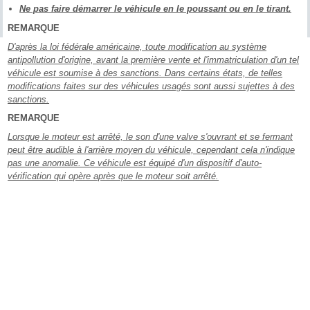
Ne pas faire démarrer le véhicule en le poussant ou en le tirant.
REMARQUE
D'après la loi fédérale américaine, toute modification au système
antipollution d'origine, avant la première vente et l'immatriculation d'un tel
véhicule est soumise à des sanctions. Dans certains états, de telles
modifications faites sur des véhicules usagés sont aussi sujettes à des
sanctions.
REMARQUE
Lorsque le moteur est arrêté, le son d'une valve s'ouvrant et se fermant
peut être audible à l'arrière moyen du véhicule, cependant cela n'indique
pas une anomalie. Ce véhicule est équipé d'un dispositif d'auto-
vérification qui opère après que le moteur soit arrêté.