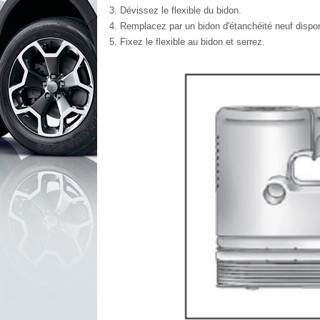
Dévissez le flexible du bidon.
Remplacez par un bidon d'étanchéité neuf dispon
Fixez le flexible au bidon et serrez.