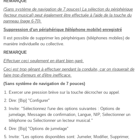
REMARQUE
(Sans système de navigation de 7 pouces) La sélection du périphérique
(lecteur musical) peut également être effectuée à l'aide de la touche du
panneau (page 6-70).
Suppression d'un périphérique (téléphone mobile) enregistré
Il est possible de supprimer les périphériques (téléphones mobiles) de
manière individuelle ou collective.
REMARQUE
Effectuer ceci seulement en étant bien garé.
Ceci est trop gênant à effectuer pendant la conduite, car on risquerait de
faire trop d'erreurs et d'être inefficace.
(Sans système de navigation de 7 pouces)
Exercer une pression brève sur la touche décrocher ou appel.
Dire: [Bip] "Configurer"
Invite: "Sélectionnez l'une des options suivantes : Options de
jumelage, Messages de confirmation, Langue, NIP, Sélectionner un
téléphone ou Sélectionner un lecteur musical."
Dire: [Bip] "Options de jumelage"
Invite: "Les options disponibles sont: Jumeler, Modifier, Supprimer,