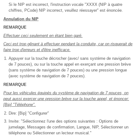
Si le NIP est incorrect, l'instruction vocale "XXXX (NIP à quatre
chiffres, PCode) NIP incorrect, veuillez réessayer" est énoncée.
Annulation du NIP
REMARQUE
Effectuer ceci seulement en étant bien garé.
Ceci est trop gênant à effectuer pendant la conduite, car on risquerait de
faire trop d'erreurs et d'être inefficace.
Appuyer sur la touche décrocher (avec/ sans système de navigation
de 7 pouces), ou sur la touche appel en exerçant une pression brève
(sans système de navigation de 7 pouces) ou une pression longue
(avec système de navigation de 7 pouces).
REMARQUE
Pour les véhicules équipés du système de navigation de 7 pouces, on
peut aussi exercer une pression brève sur la touche appel, et énoncer:
[Bip] "Téléphone".
Dire: [Bip] "Configurer"
Invite: "Sélectionnez l'une des options suivantes : Options de
jumelage, Messages de confirmation, Langue, NIP, Sélectionner un
téléphone ou Sélectionner un lecteur musical."