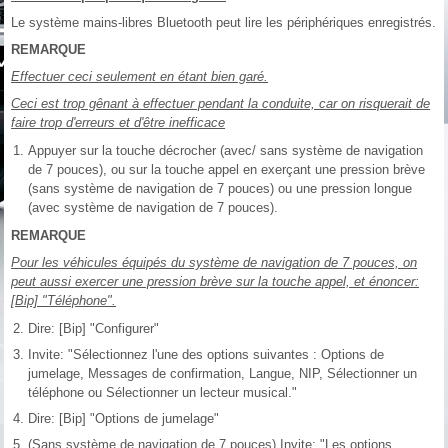
Le système mains-libres Bluetooth peut lire les périphériques enregistrés.
REMARQUE
Effectuer ceci seulement en étant bien garé.
Ceci est trop gênant à effectuer pendant la conduite, car on risquerait de
faire trop d'erreurs et d'être inefficace
Appuyer sur la touche décrocher (avec/ sans système de navigation
de 7 pouces), ou sur la touche appel en exerçant une pression brève
(sans système de navigation de 7 pouces) ou une pression longue
(avec système de navigation de 7 pouces).
REMARQUE
Pour les véhicules équipés du système de navigation de 7 pouces, on
peut aussi exercer une pression brève sur la touche appel, et énoncer:
[Bip] "Téléphone".
Dire: [Bip] "Configurer"
Invite: "Sélectionnez l'une des options suivantes : Options de
jumelage, Messages de confirmation, Langue, NIP, Sélectionner un
téléphone ou Sélectionner un lecteur musical."
Dire: [Bip] "Options de jumelage"
(Sans système de navigation de 7 pouces) Invite: "Les options