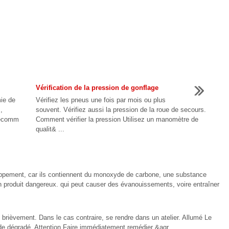
Vérification de la pression de gonflage
mie de
Vérifiez les pneus une fois par mois ou plus
,
souvent. Vérifiez aussi la pression de la roue de secours.
 recomm
Comment vérifier la pression Utilisez un manomètre de
qualit& ...
ement, car ils contiennent du monoxyde de carbone, une substance
n produit dangereux. qui peut causer des évanouissements, voire entraîner
e brièvement. Dans le cas contraire, se rendre dans un atelier. Allumé Le
de dégradé. Attention Faire immédiatement remédier &agr ...