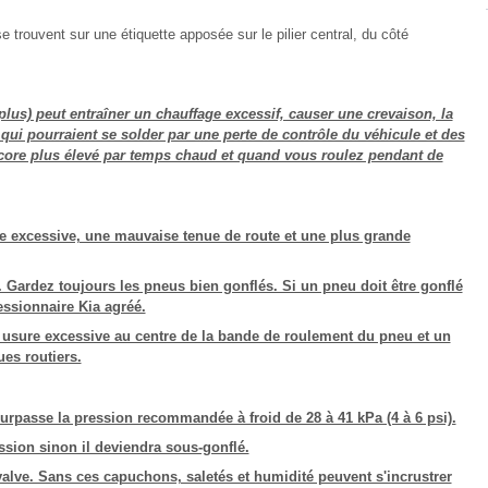
e trouvent sur une étiquette apposée sur le pilier central, du côté
plus) peut entraîner un chauffage excessif, causer une crevaison, la
qui pourraient se solder par une perte de contrôle du véhicule et des
ncore plus élevé par temps chaud et quand vous roulez pendant de
e excessive, une mauvaise tenue de route et une plus grande
. Gardez toujours les pneus bien gonflés. Si un pneu doit être gonflé
essionnaire Kia agréé.
usure excessive au centre de la bande de roulement du pneu et un
es routiers.
rpasse la pression recommandée à froid de 28 à 41 kPa (4 à 6 psi).
ssion sinon il deviendra sous-gonflé.
alve. Sans ces capuchons, saletés et humidité peuvent s'incrustrer