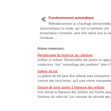
Fonctionnement automatique
Refroidissement ou chauffage déshumidifié
(automatique) Ce mode, qui sert à maintenir une
température constante, peut être utilisé tout au l
l'ann&eac ...
Autres materiaux:
Remplissage du réservoir de carburant
Arrêtez le moteur. Déverrouillez les portes en appu
conducteur. Voir "verrouillage des portières" dans l'
Galerie de toit
La galerie de toit peut être utilisée pour transpo
comme des bicyclettes, qu'il vaut mieux transporter à l
Serrure de porte arrière à l'épreuve des enfants
Une serrure à l'épreuve des enfants est fournie pour
l'intérieur du véhicule. Les serrures de sécurité des p