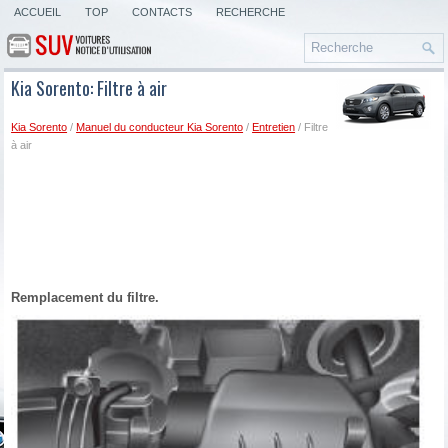
ACCUEIL
TOP
CONTACTS
RECHERCHE
Kia Sorento: Filtre à air
Kia Sorento
/
Manuel du conducteur Kia Sorento
/
Entretien
/ Filtre
à air
Remplacement du filtre.