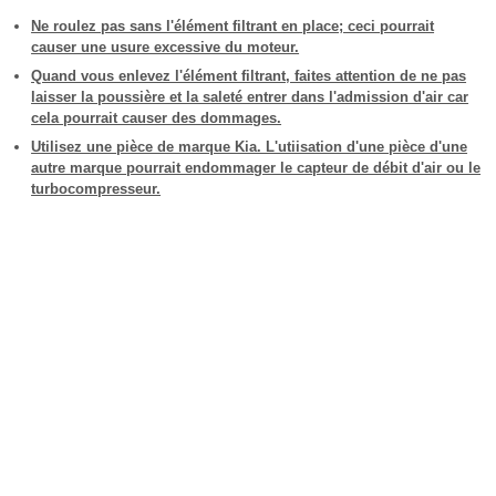
Ne roulez pas sans l'élément filtrant en place; ceci pourrait
causer une usure excessive du moteur.
Quand vous enlevez l'élément filtrant, faites attention de ne pas
laisser la poussière et la saleté entrer dans l'admission d'air car
cela pourrait causer des dommages.
Utilisez une pièce de marque Kia. L'utiisation d'une pièce d'une
autre marque pourrait endommager le capteur de débit d'air ou le
turbocompresseur.