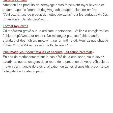
Surfaces vitrées
Attention Les produits de nettoyage abrasifs peuvent rayer le verre et
endommager l'élément de dégivrage/chauffage de lunette arrière.
N'utilisez jamais de produit de nettoyage abrasif sur les surfaces vitrées
du véhicule. De tels dég&acir ...
Format mp3/wma
Cd mp3/wma gravé sur un ordinateur personnel : Veillez à enregistrer les
fichiers mp3/wma sur un cd-r. Ne mélangez pas des fichiers audio
standard et des fichiers mp3/wma sur un même cd. Vérifiez que chaque
fichier MP3/WMA est assorti de l'extension ". ...
Pneumatiques (pneumatiques et sécurité, utilisation hivernale)
En cas de stationnement sur le bas côté de la chaussée, vous devez
avertir les autres usagers de la route de la présence de votre véhicule au
moyen d'un triangle de présignalisation ou autres dispositifs prescrits par
la législation locale du pa ...