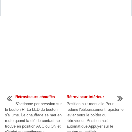
Rétroviseurs chauffés
Rétroviseur intérieur
S'actionne par pression sur
Position nuit manuelle Pour
le bouton R. La LED du bouton
réduire l'éblouissement, ajuster le
s'allume. Le chauffage se met en
levier sous le boîtier du
route quand la clé de contact se
rétroviseur. Position nuit
trouve en position ACC ou ON et
automatique Appuyer sur le
s'éteint automatiqueme ...
bouton du bo&icir ...