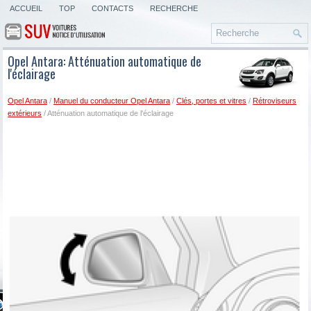
ACCUEIL
TOP
CONTACTS
RECHERCHE
Opel Antara: Atténuation automatique de
l'éclairage
Opel Antara
/
Manuel du conducteur Opel Antara
/
Clés, portes et vitres
/
Rétroviseurs
extérieurs
/ Atténuation automatique de l'éclairage