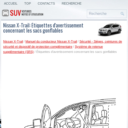
ACCUEIL
TOP
CONTACTS
RECHERCHE
Nissan X-Trail: Étiquettes d'avertissement
concernant les sacs gonflables
Nissan X-Trail
/
Manuel du conducteur Nissan X-Trail
/
Sécurité - Sièges, ceintures de
sécurité et dispositif de protection complémentaire
/
Système de retenue
supplémentaire (SRS)
/ Étiquettes d'avertissement concernant les sacs gonflables